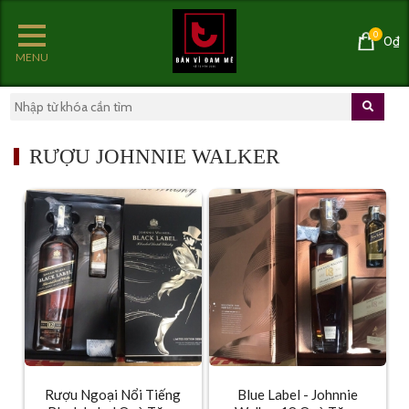
0
0₫
MENU
RƯỢU JOHNNIE WALKER
Rượu Ngoại Nổi Tiếng
Blue Label - Johnnie