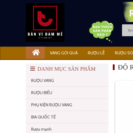
VANG GÓI QUÀ
RƯỢU LỄ
RƯỢU SO
ĐỘ 
DANH MỤC SẢN PHẨM
RƯỢU VANG
RƯỢU BIẾU
PHỤ KIỆN RƯỢU VANG
BIA QUỐC TẾ
Rượu mạnh