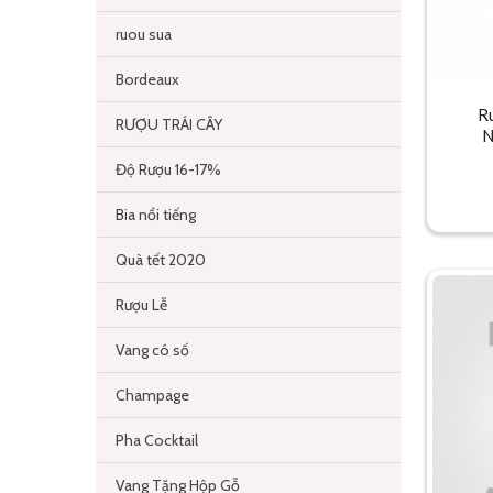
ruou sua
Bordeaux
R
RƯỢU TRÁI CÂY
N
Độ Rượu 16-17%
Bia nổi tiếng
Quà tết 2020
Rượu Lễ
Vang có số
Champage
Pha Cocktail
Vang Tặng Hộp Gỗ