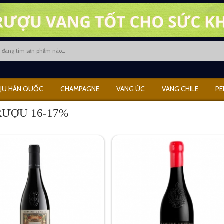
JU HÀN QUỐC
CHAMPAGNE
VANG ÚC
VANG CHILE
PE
RƯỢU 16-17%