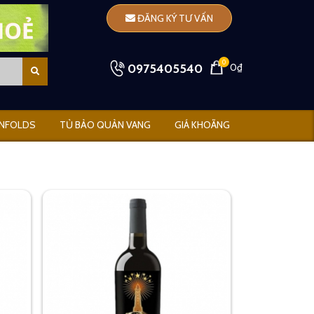
ĐĂNG KÝ TƯ VẤN
0
0975405540
0₫
NFOLDS
TỦ BẢO QUẢN VANG
GIÁ KHOÃNG