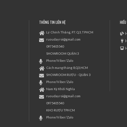
THÔNG TIN LIÊN HỆ
HIỂU
Lý Chính Thắng, P7. Q3, TPHCM
H
ruoudayroi@gmail.com
0975405540
H
SHOWROOM QUẬN 3
Phone/Viber/Zalo
Cách mang tháng 8,Q3,HCM
SHOWROOM RƯỢU - QUẬN 3
Phone/Viber/Zalo
Nam Kỳ Khởi Nghĩa
ruoudayroi@gmail.com
0975405540
KHO RƯỢU TPHCM
Phone/Viber/Zalo