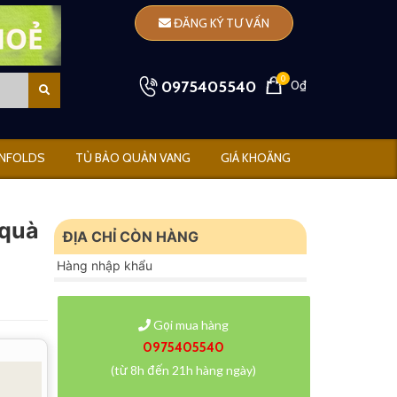
ĐĂNG KÝ TƯ VẤN
0
0975405540
0₫
NFOLDS
TỦ BẢO QUẢN VANG
GIÁ KHOÃNG
 quà
ĐỊA CHỈ CÒN HÀNG
Hàng nhập khẩu
Gọi mua hàng
0975405540
(từ 8h đến 21h hàng ngày)