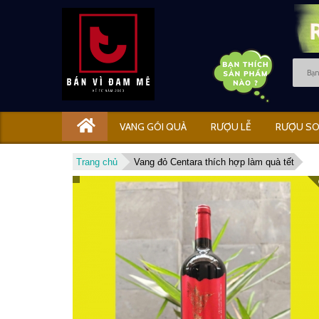
VANG GÓI QUÀ
RƯỢU LỄ
RƯỢU SO
Trang chủ
Vang đỏ Centara thích hợp làm quà tết