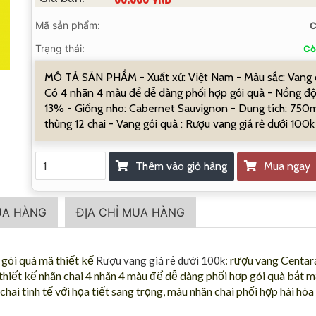
Mã sản phẩm:
C
Trạng thái:
Cò
MÔ TẢ SẢN PHẨM - Xuất xứ: Việt Nam - Màu sắc: Vang 
Có 4 nhãn 4 màu để dễ dàng phối hợp gói quà - Nồng độ
13% - Giống nho: Cabernet Sauvignon - Dung tích: 750m
thùng 12 chai - Vang gói quà : Rượu vang giá rẻ dưới 100k
Thêm vào giỏ hàng
Mua ngay
UA HÀNG
ĐỊA CHỈ MUA HÀNG
 gói quà mã thiết kế
: rượu vang Centar
Rượu vang giá rẻ dưới 100k
iết kế nhãn chai 4 nhãn 4 màu để dễ dàng phối hợp gói quà bắt mắt
 chai tinh tế với họa tiết sang trọng, màu nhãn chai phối hợp hài hò