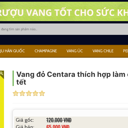
JU HÀN QUỐC
CHAMPAGNE
VANG ÚC
VANG CHILE
PE
Vang đỏ Centara thích hợp làm
tết
120.000 VNĐ
Giá gốc:
65.000 VNĐ
Giá bán: