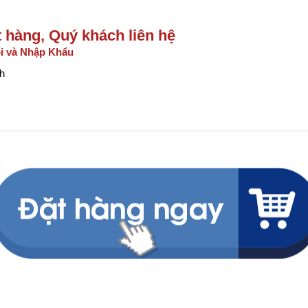
ặt hàng, Quý khách liên hệ
i và Nhập Khẩu
h
Mua ngay