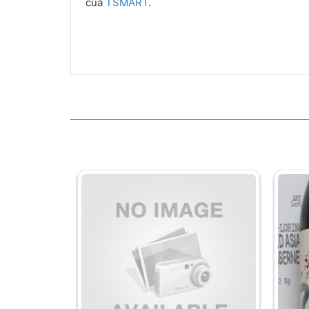
của
TSMART
.