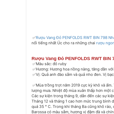
✅
Rượu Vang Đỏ PENFOLDS RWT BIN 798 Nh
nổi tiếng nhất Úc cho ra những chai
rượu ngon
Rượu Vang Đỏ PENFOLDS RWT BIN 79
✅Màu sắc: đỏ ruby
✅Hương: Hương hoa nồng nàng, tăng dần với h
✅Vị: Quả anh đào sẫm và quả nho đen. Vị bạc 
✅Mùa trồng trọt năm 2019 cực kỳ khô và ấm. T
lượng mưa. Nhiệt độ mùa xuân thấp hơn một chú
Các sự kiện trong tháng 9, dẫn đến các sự kiệ
Tháng 12 và tháng 1 cao hơn mức trung bình do
quá 35 ° C. Trong khi tháng Ba cũng khô ráo, 
Barossa có màu sẫm, hương vị đậm đà và chín 