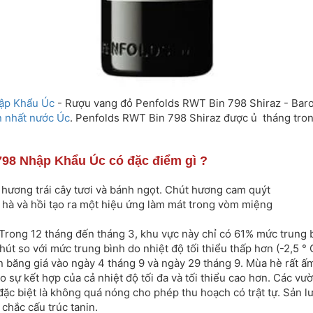
ập Khẩu Úc
- Rượu vang đỏ Penfolds RWT Bin 798 Shiraz - Baros
 nhất nước Úc
. Penfolds RWT Bin 798 Shiraz được ủ tháng tron
8 Nhập Khẩu Úc có đặc điểm gì ?
ương trái cây tươi và bánh ngọt. Chút hương cam quýt
hà và hồi tạo ra một hiệu ứng làm mát trong vòm miệng
rong 12 tháng đến tháng 3, khu vực này chỉ có 61% mức trung b
t so với mức trung bình do nhiệt độ tối thiểu thấp hơn (-2,5 ° C
n băng giá vào ngày 4 tháng 9 và ngày 29 tháng 9. Mùa hè rất ấm
 sự kết hợp của cả nhiệt độ tối đa và tối thiểu cao hơn. Các vư
đặc biệt là không quá nóng cho phép thu hoạch có trật tự. Sản 
chắc cấu trúc tanin.