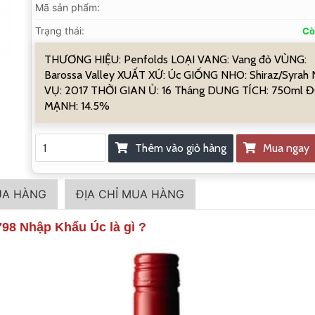
Mã sản phẩm:
Trạng thái:
Cò
THƯƠNG HIỆU: Penfolds LOẠI VANG: Vang đỏ VÙNG:
Barossa Valley XUẤT XỨ: Úc GIỐNG NHO: Shiraz/Syrah 
VỤ: 2017 THỜI GIAN Ủ: 16 Tháng DUNG TÍCH: 750ml 
MẠNH: 14.5%
Thêm vào giỏ hàng
Mua ngay
UA HÀNG
ĐỊA CHỈ MUA HÀNG
8 Nhập Khẩu Úc là gì ?