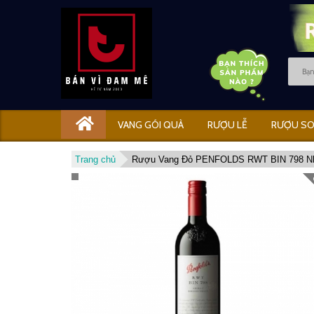
VANG GÓI QUÀ
RƯỢU LỄ
RƯỢU SO
Trang chủ
Rượu Vang Đỏ PENFOLDS RWT BIN 798 N