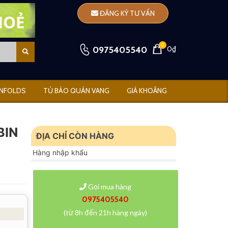
ĐĂNG KÝ TƯ VẤN
0
0975405540
0₫
NFOLDS
TỦ BẢO QUẢN VANG
GIÁ KHOÃNG
BIN
ĐỊA CHỈ CÒN HÀNG
Hàng nhập khẩu
Gọi mua hàng
0975405540
(từ 8h đến 21h hàng ngày)