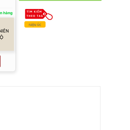
n hàng
rượu úc
NIÊN
ĐỘ