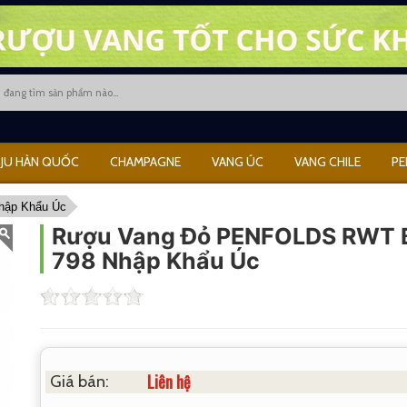
JU HÀN QUỐC
CHAMPAGNE
VANG ÚC
VANG CHILE
PE
hập Khẩu Úc
Rượu Vang Đỏ PENFOLDS RWT 
798 Nhập Khẩu Úc
Liên hệ
Giá bán: