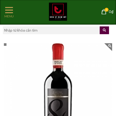
0
0₫
MENU