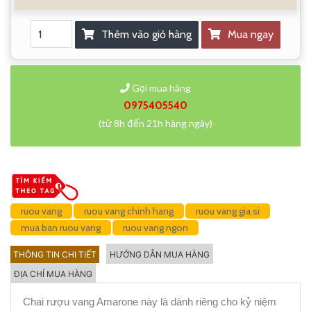
Thêm vào giỏ hàng
Mua ngay
Gọi mua hàng
0975405540
(từ 8h đến 21h hàng ngày)
ruou vang
ruou vang chinh hang
ruou vang gia si
mua ban ruou vang
ruou vang ngon
THÔNG TIN CHI TIẾT
HƯỚNG DẪN MUA HÀNG
ĐỊA CHỈ MUA HÀNG
Chai rượu vang Amarone này là dành riêng cho kỷ niệm